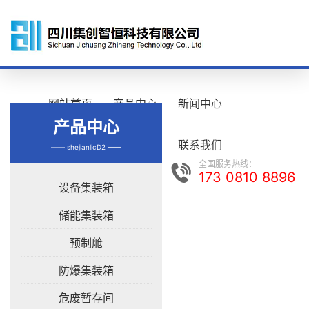
网站首页
产品中心
新闻中心
产品中心
关于集创
定制服务
联系我们
—— shejianlicD2 ——
全国服务热线：
173 0810 8896
设备集装箱
储能集装箱
预制舱
防爆集装箱
危废暂存间