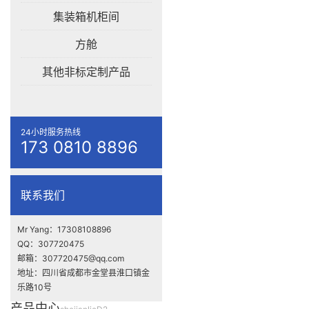
集装箱机柜间
方舱
其他非标定制产品
24小时服务热线
173 0810 8896
联系我们
Mr Yang：17308108896
QQ：307720475
邮箱：307720475@qq.com
地址：四川省成都市金堂县淮口镇金
乐路10号
产品中心