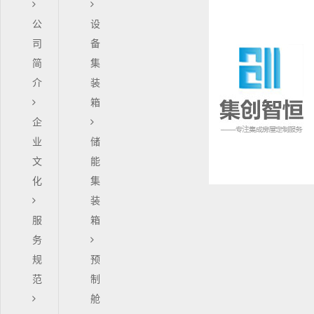
公
设
司
备
简
集
介
装
箱
企
业
储
文
能
化
集
装
服
箱
务
规
预
范
制
舱