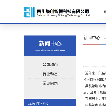
新闻中心
xin
新闻中心
—— xinwenzhon9BW ——
公司动态
行业动态
近年来，集装
还可以根据市
常见问题
集装箱咖啡店
点，且便于加
在布局上，集
24小时服务热线
集装箱咖啡店