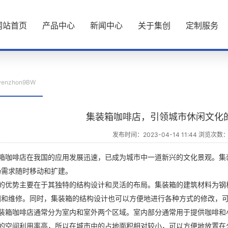
网站首页
产品中心
新闻中心
关于集创
定制服务
wenzhon9BW
集装箱咖啡店，引领城市休闲文化
发布时间：2023-04-14 11:44 浏览次数
箱咖啡店在我国的应用发展迅速，已成为城市中一道新兴的文化景观。集
场需求随时移动和扩建。
的优势主要在于其独特的结构设计和灵活的布局。集装箱的建筑材料为钢
固和维修。同时，集装箱的结构设计也可以方便地进行各种方式的修改，
装箱咖啡店通常分为室内和室外两个区域。室内部分通常用于提供咖啡和
的空间利用率高，所以在城市中的占地面积相对较小，可以方便地放置在